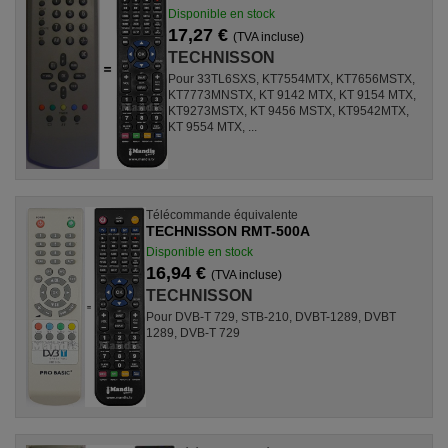
Disponible en stock
17,27 €
(TVA incluse)
TECHNISSON
Pour 33TL6SXS, KT7554MTX, KT7656MSTX,
KT7773MNSTX, KT 9142 MTX, KT 9154 MTX,
KT9273MSTX, KT 9456 MSTX, KT9542MTX,
KT 9554 MTX, ...
Télécommande équivalente
TECHNISSON RMT-500A
Disponible en stock
16,94 €
(TVA incluse)
TECHNISSON
Pour DVB-T 729, STB-210, DVBT-1289, DVBT
1289, DVB-T 729