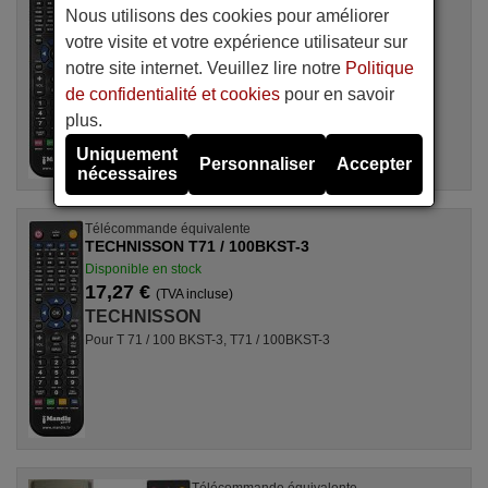
Disponible en stock
Nous utilisons des cookies pour améliorer
17,27 €
(TVA incluse)
votre visite et votre expérience utilisateur sur
TECHNISSON
notre site internet. Veuillez lire notre
Politique
Pour YG 1187
de confidentialité et cookies
pour en savoir
plus.
Uniquement
Personnaliser
Accepter
nécessaires
Télécommande équivalente
TECHNISSON T71 / 100BKST-3
Disponible en stock
17,27 €
(TVA incluse)
TECHNISSON
Pour T 71 / 100 BKST-3, T71 / 100BKST-3
Télécommande équivalente