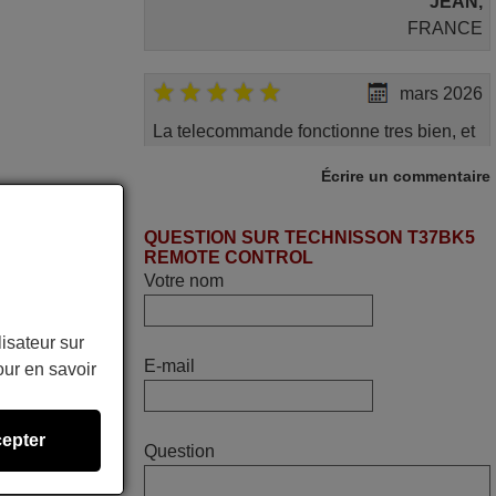
JEAN,
FRANCE
mars 2026
La telecommande fonctionne tres bien, et
service rapide super.
Écrire un commentaire
Frank,
FRANCE
QUESTION SUR TECHNISSON T37BK5
REMOTE CONTROL
Votre nom
avril 2026
Ravie de voir que ma commande
lisateur sur
effectuée a 13h30est deja traitée et
E-mail
ur en savoir
expédiée Je vous en remercie d’avance
et attend la réception Encore merci
Jacqueline,
epter
Question
FRANCE