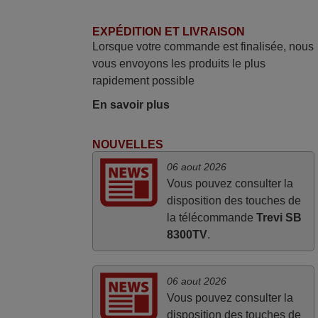
FRANCE
EXPÉDITION ET LIVRAISON
Lorsque votre commande est finalisée, nous
mars 2026
vous envoyons les produits le plus
rapidement possible
Tout bien.
Pascal,
En savoir plus
FRANCE
NOUVELLES
juin 2026
06 aout 2026
Vous pouvez consulter la
Parfait.. je recommande..!
disposition des touches de
Joel,
la télécommande
Trevi SB
FRANCE
8300TV
.
06 aout 2026
Vous pouvez consulter la
disposition des touches de