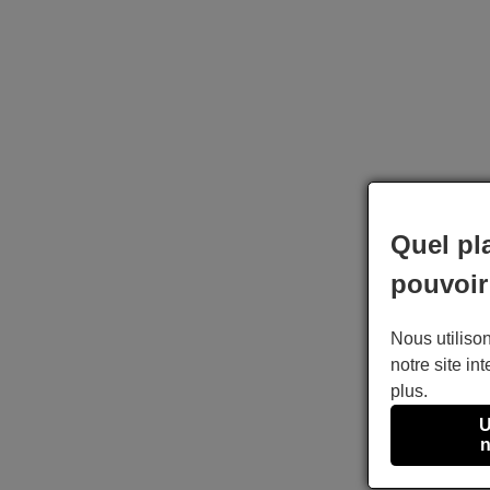
Quel pl
pouvoir
Nous utilison
notre site int
plus.
U
n