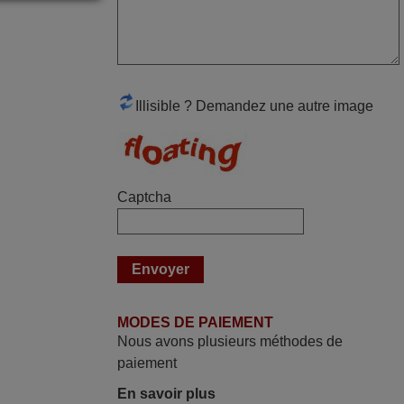
mars 2026
Super Service
Mario,
AUTRICHE
Illisible ? Demandez une autre image
mars 2026
Je suis très content de cet achat. Cette
Captcha
télécommande est d'une efficacité
étonnante. Alors que la télécommande
d'origine ne fonctionnait plus
(probablement le LED à changer), et que
certains boutons sur le Combiné Radio-
K7-DVD étaient inopérants. Voilà de quoi
MODES DE PAIEMENT
donner une seconde vie à mes deux
Nous avons plusieurs méthodes de
Panasonic haut de gamme des années
paiement
90
En savoir plus
Alain,