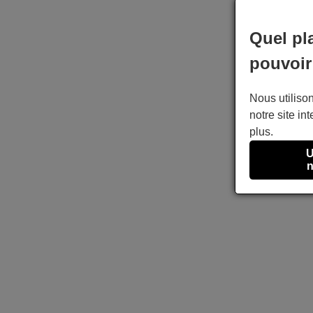
Quel pl
pouvoir
Nous utilison
notre site int
plus.
U
n