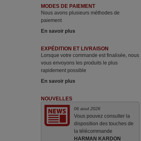
et attend la réception Encore merci
MODES DE PAIEMENT
Jacqueline,
Nous avons plusieurs méthodes de
FRANCE
paiement
En savoir plus
mars 2026
EXPÉDITION ET LIVRAISON
Je suis très content de cet achat. Cette
Lorsque votre commande est finalisée, nous
télécommande est d'une efficacité
vous envoyons les produits le plus
étonnante. Alors que la télécommande
rapidement possible
d'origine ne fonctionnait plus
(probablement le LED à changer), et que
En savoir plus
certains boutons sur le Combiné Radio-
K7-DVD étaient inopérants. Voilà de quoi
NOUVELLES
donner une seconde vie à mes deux
06 aout 2026
Panasonic haut de gamme des années
Vous pouvez consulter la
90
disposition des touches de
Alain,
la télécommande
FRANCE
HARMAN KARDON