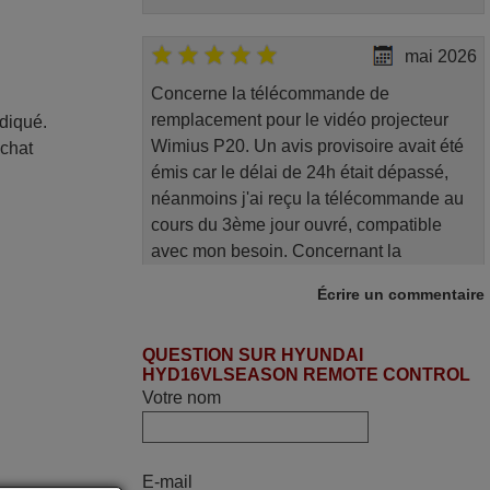
mai 2026
Concerne la télécommande de
remplacement pour le vidéo projecteur
ndiqué.
Wimius P20. Un avis provisoire avait été
achat
émis car le délai de 24h était dépassé,
néanmoins j'ai reçu la télécommande au
cours du 3ème jour ouvré, compatible
avec mon besoin. Concernant la
fonctionnalité de la télécommande, le
Écrire un commentaire
produit tient sa promesse. Le document
permet de connaître facilement la fonction
QUESTION SUR HYUNDAI
des différentes touches. De plus, elle est
HYD16VLSEASON REMOTE CONTROL
directement utilisable moyennant
Votre nom
l'insertion des 2 piles fournies.
JEAN,
FRANCE
E-mail