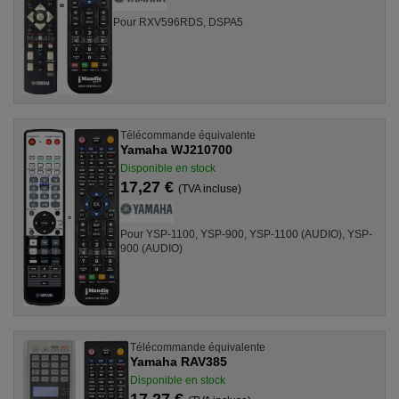
Pour RXV596RDS, DSPA5
Télécommande équivalente
Yamaha WJ210700
Disponible en stock
17,27 €
(TVA incluse)
Pour YSP-1100, YSP-900, YSP-1100 (AUDIO), YSP-
900 (AUDIO)
Télécommande équivalente
Yamaha RAV385
Disponible en stock
17,27 €