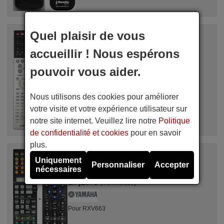
Quel plaisir de vous
Télécommande équivalente
Yamaha RAV504
accueillir ! Nous espérons
Disponible en stock
17,27 €
(TVA incluse)
pouvoir vous aider.
Pour RX-V775
Nous utilisons des cookies pour améliorer
votre visite et votre expérience utilisateur sur
notre site internet. Veuillez lire notre
Politique
de confidentialité et cookies
pour en savoir
plus.
Télécommande équivalente
Uniquement
Yamaha RAV372
Personnaliser
Accepter
nécessaires
Disponible en stock
17,27 €
(TVA incluse)
Pour RXV663