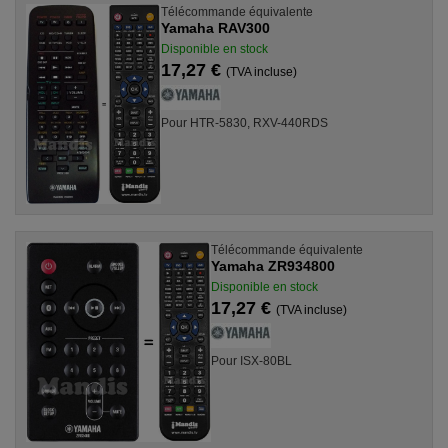
Télécommande équivalente
Yamaha RAV300
Disponible en stock
17,27 €
(TVA incluse)
Pour HTR-5830, RXV-440RDS
Télécommande équivalente
Yamaha ZR934800
Disponible en stock
17,27 €
(TVA incluse)
Pour ISX-80BL