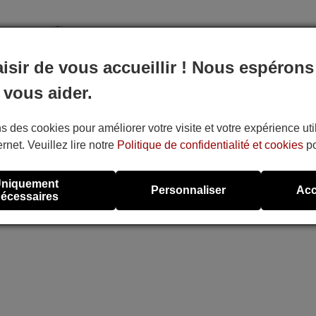
Alimentation : 2 piles type AAA
Pile alcaline type AAA LR06 tension 1,5 V utilis
aisir de vous accueillir ! Nous espérons
la grande majorité de télécommandes.
 vous aider.
s des cookies pour améliorer votre visite et votre expérience uti
ernet. Veuillez lire notre
Politique de confidentialité et cookies
po
niquement
Personnaliser
Acc
écessaires