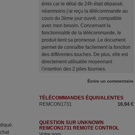
émis car le délai de 24h était dépassé,
néanmoins j'ai reçu la télécommande au
cours du 3ème jour ouvré, compatible
avec mon besoin. Concernant la
fonctionnalité de la télécommande, le
produit tient sa promesse. Le document
permet de connaître facilement la fonction
des différentes touches. De plus, elle est
directement utilisable moyennant
l'insertion des 2 piles fournies.
JEAN,
Écrire un commentaire
FRANCE
TÉLÉCOMMANDES ÉQUIVALENTES
mars 2026
REMCON1731
16,94 €
La telecommande fonctionne tres bien, et
service rapide super.
QUESTION SUR UNKNOWN
ndiqué.
REMCON1731 REMOTE CONTROL
Frank,
achat
Votre nom