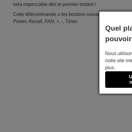
sera impeccable dès le premier instant !
Cette télécommande a les boutons suivants :
Power, Recall, FAN, +, -, Timer
Quel pl
pouvoir
Nous utilison
notre site int
plus.
U
n