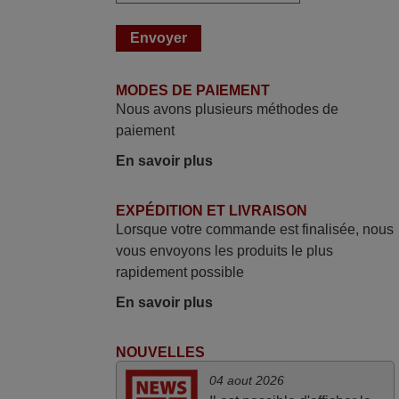
et attend la réception Encore merci
Jacqueline,
FRANCE
MODES DE PAIEMENT
mars 2026
Nous avons plusieurs méthodes de
paiement
Je suis très content de cet achat. Cette
télécommande est d'une efficacité
En savoir plus
étonnante. Alors que la télécommande
d'origine ne fonctionnait plus
EXPÉDITION ET LIVRAISON
(probablement le LED à changer), et que
Lorsque votre commande est finalisée, nous
certains boutons sur le Combiné Radio-
vous envoyons les produits le plus
K7-DVD étaient inopérants. Voilà de quoi
rapidement possible
donner une seconde vie à mes deux
En savoir plus
Panasonic haut de gamme des années
90
NOUVELLES
Alain,
FRANCE
04 aout 2026