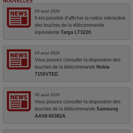
NOUVELLES
FRANCE
04 aout 2026
Il est possible d'afficher la notice interactive
juin 2026
des touches de la télécommande
équivalente
Targa LT3220
.
Parfait.. je recommande..!
Joel,
FRANCE
04 aout 2026
Vous pouvez consulter la disposition des
touches de la télécommande
Nokia
mars 2026
7155VTEE
.
Super Service
Mario,
05 aout 2026
AUTRICHE
Vous pouvez consulter la disposition des
touches de la télécommande
Samsung
mai 2026
AA59-00382A
.
Concerne la télécommande de remplacement pour le
vidéo projecteur Wimius P20. Un avis provisoire avait été