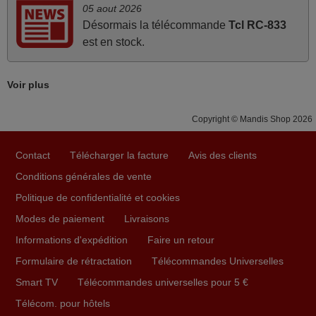
05 aout 2026
émis car le délai de 24h était dépassé, néanmoins j'ai
Désormais la télécommande
Tcl RC-833
reçu la télécommande au cours du 3ème jour ouvré,
est en stock.
compatible avec mon besoin. Concernant la
fonctionnalité de la télécommande, le produit tient sa
promesse. Le document permet de connaître facilement
Voir plus
la fonction des différentes touches. De plus, elle est
directement utilisable moyennant l'insertion des 2 piles
Copyright © Mandis Shop 2026
fournies.
JEAN,
Contact
Télécharger la facture
Avis des clients
FRANCE
Conditions générales de vente
Politique de confidentialité et cookies
mars 2026
Modes de paiement
Livraisons
La telecommande fonctionne tres bien, et service rapide
Informations d'expédition
Faire un retour
super.
Formulaire de rétractation
Télécommandes Universelles
Frank,
Smart TV
Télécommandes universelles pour 5 €
FRANCE
Télécom. pour hôtels