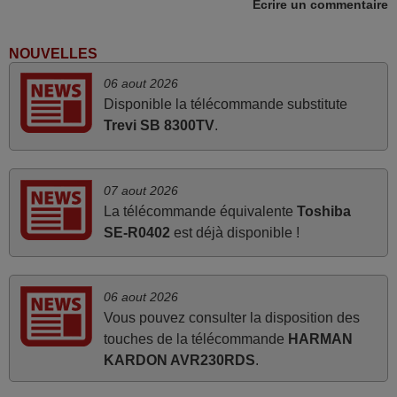
Écrire un commentaire
mars 2026
Je suis très content de cet achat. Cette télécommande est
NOUVELLES
d'une efficacité étonnante. Alors que la télécommande
06 aout 2026
d'origine ne fonctionnait plus (probablement le LED à
Disponible la télécommande substitute
changer), et que certains boutons sur le Combiné Radio-
Trevi SB 8300TV
.
K7-DVD étaient inopérants. Voilà de quoi donner une
seconde vie à mes deux Panasonic haut de gamme des
années 90
07 aout 2026
Alain,
La télécommande équivalente
Toshiba
FRANCE
SE-R0402
est déjà disponible !
juin 2026
06 aout 2026
Parfait.. je recommande..!
Vous pouvez consulter la disposition des
Joel,
touches de la télécommande
HARMAN
FRANCE
KARDON AVR230RDS
.