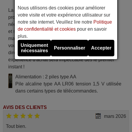
Nous utilisons des cookies pour améliorer
La télécommande est soigneusement expédiée
votre visite et votre expérience utilisateur sur
protégée dans un emballage spécial avec les piles
notre site internet. Veuillez lire notre
Politique
nécessaires (si demandées). L'expédition est rapide
de confidentialité et cookies
pour en savoir
et sécurisée, garantissant qu'elle arrive entre vos
plus.
mains dans le délai de livraison indiqué. De plus,
Uniquement
vous recevrez la commodité de recevoir votre facture
Personnaliser
Accepter
nécessaires
directement par courrier électronique. Votre
expérience d'achat sera impeccable dès le premier
instant !
Alimentation : 2 piles type AA
Pile alcaline type AA LR06 tension 1,5 V utilisée
dans certains types de télécommandes.
AVIS DES CLIENTS
mars 2026
Tout bien.