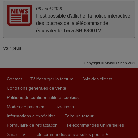
avril 2026
06 aout 2026
Ravie de voir que ma commande effectuée a 13h30est
Il est possible d'afficher la notice interactive
deja traitée et expédiée Je vous en remercie d’avance et
des touches de la télécommande
attend la réception Encore merci
équivalente
Trevi SB 8300TV
.
Jacqueline,
FRANCE
Voir plus
Copyright © Mandis Shop 2026
mars 2026
La telecommande fonctionne tres bien, et service rapide
Contact
Télécharger la facture
Avis des clients
super.
Conditions générales de vente
Frank,
Politique de confidentialité et cookies
FRANCE
Modes de paiement
Livraisons
Informations d'expédition
Faire un retour
mars 2026
Formulaire de rétractation
Télécommandes Universelles
Super Service
Smart TV
Télécommandes universelles pour 5 €
Mario,