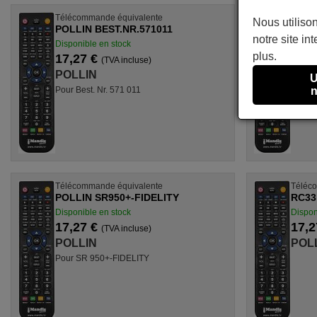
Télécommande équivalente
Téléc
Nous utilison
POLLIN BEST.NR.571011
POLL
notre site int
Disponible en stock
Dispon
plus.
17,27 €
17,2
(TVA incluse)
POLLIN
POL
U
Pour Best. Nr. 571 011
Pour B
n
Télécommande équivalente
Téléc
POLLIN SR950+-FIDELITY
RC33
Disponible en stock
Dispon
17,27 €
17,2
(TVA incluse)
POLLIN
POL
Pour SR 950+-FIDELITY