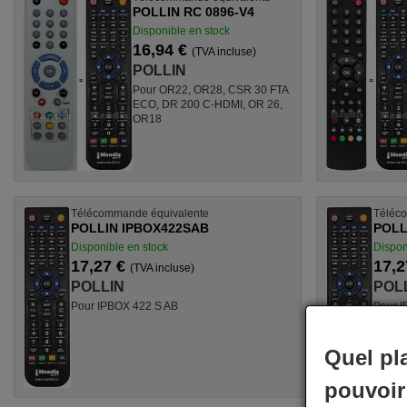
POLLIN RC 0896-V4
Disponible en stock
16,94 €
(TVA incluse)
POLLIN
Pour OR22, OR28, CSR 30 FTA
ECO, DR 200 C-HDMI, OR 26,
OR18
Télécommande équivalente
Téléc
POLLIN IPBOX422SAB
POLL
Disponible en stock
Dispon
17,27 €
17,2
(TVA incluse)
POLLIN
POL
Pour IPBOX 422 S AB
Pour I
Quel pl
pouvoir