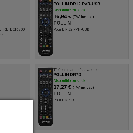
POLLIN DR12 PVR-USB
Disponible en stock
16,94 €
(TVA incluse)
POLLIN
0 IRE, DSR 700
Pour DR 12 PVR-USB
 S
Télécommande équivalente
POLLIN DR7D
Disponible en stock
17,27 €
(TVA incluse)
POLLIN
Pour DR 7 D