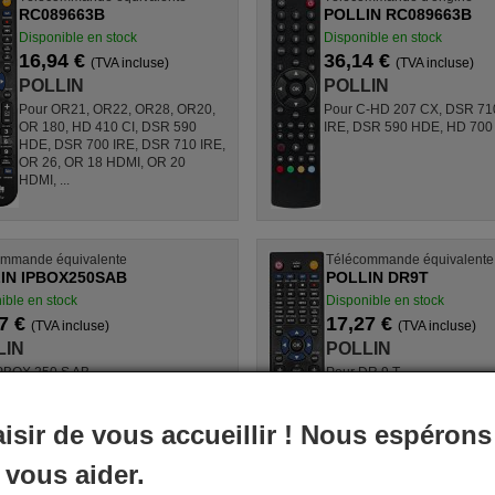
RC089663B
POLLIN RC089663B
Disponible en stock
Disponible en stock
16,94 €
36,14 €
(TVA incluse)
(TVA incluse)
POLLIN
POLLIN
Pour OR21, OR22, OR28, OR20,
Pour C-HD 207 CX, DSR 71
OR 180, HD 410 CI, DSR 590
IRE, DSR 590 HDE, HD 700
HDE, DSR 700 IRE, DSR 710 IRE,
OR 26, OR 18 HDMI, OR 20
HDMI, ...
ommande équivalente
Télécommande équivalente
IN IPBOX250SAB
POLLIN DR9T
ible en stock
Disponible en stock
7 €
17,27 €
(TVA incluse)
(TVA incluse)
LIN
POLLIN
PBOX 250 S AB
Pour DR 9 T
aisir de vous accueillir ! Nous espérons
 vous aider.