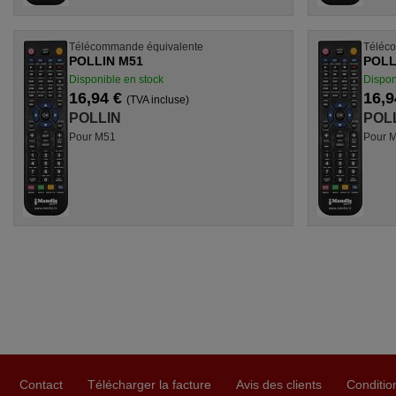
Télécommande équivalente
Téléc
POLLIN M51
POLL
Disponible en stock
Dispon
16,94 €
16,9
(TVA incluse)
POLLIN
POL
Pour M51
Pour 
Contact
Télécharger la facture
Avis des clients
Conditio