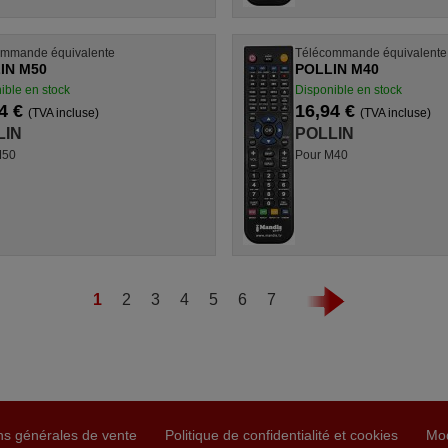
ommande équivalente
Télécommande équivalente
IN M50
POLLIN M40
ible en stock
Disponible en stock
4 €
16,94 €
(TVA incluse)
(TVA incluse)
LIN
POLLIN
M50
Pour M40
1
2
3
4
5
6
7
ns générales de vente
Politique de confidentialité et cookies
Mo