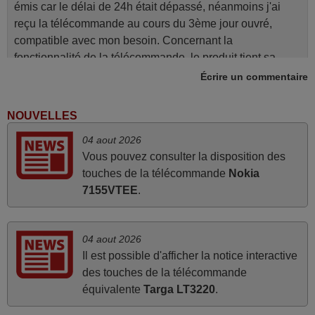
émis car le délai de 24h était dépassé, néanmoins j'ai
reçu la télécommande au cours du 3ème jour ouvré,
compatible avec mon besoin. Concernant la
fonctionnalité de la télécommande, le produit tient sa
promesse. Le document permet de connaître facilement
Écrire un commentaire
la fonction des différentes touches. De plus, elle est
directement utilisable moyennant l'insertion des 2 piles
NOUVELLES
fournies.
04 aout 2026
JEAN,
Vous pouvez consulter la disposition des
FRANCE
touches de la télécommande
Nokia
7155VTEE
.
avril 2026
Ravie de voir que ma commande effectuée a 13h30est
04 aout 2026
deja traitée et expédiée Je vous en remercie d’avance et
Il est possible d'afficher la notice interactive
attend la réception Encore merci
des touches de la télécommande
Jacqueline,
équivalente
Targa LT3220
.
FRANCE