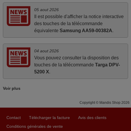
05 aout 2026
mars 2026
Il est possible d'afficher la notice interactive
Super Service
des touches de la télécommande
équivalente
Samsung AA59-00382A
.
Mario,
AUTRICHE
04 aout 2026
mars 2026
Vous pouvez consulter la disposition des
touches de la télécommande
Targa DPV-
Je suis très content de cet achat. Cette télécommande est
5200 X
.
d'une efficacité étonnante. Alors que la télécommande
d'origine ne fonctionnait plus (probablement le LED à
changer), et que certains boutons sur le Combiné Radio-
Voir plus
K7-DVD étaient inopérants. Voilà de quoi donner une
seconde vie à mes deux Panasonic haut de gamme des
Copyright © Mandis Shop 2026
années 90
Alain,
Contact
Télécharger la facture
Avis des clients
FRANCE
Conditions générales de vente