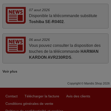
avril 2026
Ravie de voir que ma commande effectuée a 13h30est
07 aout 2026
deja traitée et expédiée Je vous en remercie d’avance et
Disponible la télécommande substitute
attend la réception Encore merci
Toshiba SE-R0402
.
Jacqueline,
FRANCE
06 aout 2026
Vous pouvez consulter la disposition des
mars 2026
touches de la télécommande
HARMAN
KARDON AVR230RDS
.
Je suis très content de cet achat. Cette télécommande est
d'une efficacité étonnante. Alors que la télécommande
d'origine ne fonctionnait plus (probablement le LED à
Voir plus
changer), et que certains boutons sur le Combiné Radio-
K7-DVD étaient inopérants. Voilà de quoi donner une
Copyright © Mandis Shop 2026
seconde vie à mes deux Panasonic haut de gamme des
années 90
Contact
Télécharger la facture
Avis des clients
Alain,
Conditions générales de vente
FRANCE