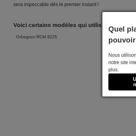
sera impeccable dès le premier instant !
Voici certains modèles qui utilisent cette 
Quel pl
Orbegozo RCM 8225
pouvoir
Nous utilison
notre site int
plus.
U
n