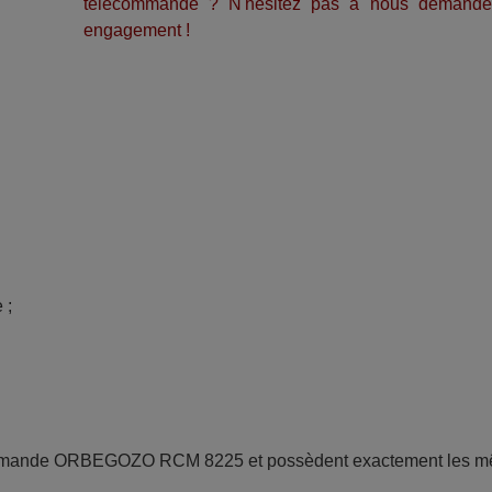
télécommande ? N'hésitez pas à nous demande
engagement !
; 
commande ORBEGOZO RCM 8225 et possèdent exactement les 