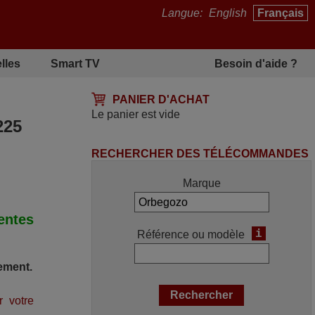
Langue:
English
Français
lles
Smart TV
Besoin d'aide ?
PANIER D'ACHAT
Le panier est vide
225
RECHERCHER DES TÉLÉCOMMANDES
Marque
ntes
i
Référence ou modèle
ement.
r votre