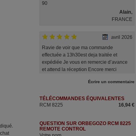
90
Alain,
FRANCE
avril 2026
Ravie de voir que ma commande
effectuée a 13h30est deja traitée et
expédiée Je vous en remercie d’avance
et attend la réception Encore merci
Jacqueline,
Écrire un commentaire
FRANCE
TÉLÉCOMMANDES ÉQUIVALENTES
juin 2026
RCM 8225
16,94 €
Parfait.. je recommande..!
Joel,
QUESTION SUR ORBEGOZO RCM 8225
ndiqué.
REMOTE CONTROL
FRANCE
achat
Votre nom