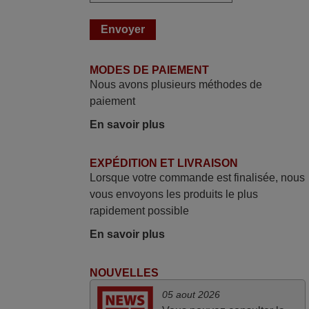
permet de connaître facilement la fonction
des différentes touches. De plus, elle est
directement utilisable moyennant
l'insertion des 2 piles fournies.
MODES DE PAIEMENT
JEAN,
Nous avons plusieurs méthodes de
FRANCE
paiement
En savoir plus
mars 2026
Tout bien.
EXPÉDITION ET LIVRAISON
Pascal,
Lorsque votre commande est finalisée, nous
FRANCE
vous envoyons les produits le plus
rapidement possible
mars 2026
En savoir plus
Super Service
NOUVELLES
Mario,
AUTRICHE
05 aout 2026