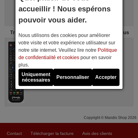
i
Recherche Avancée
accueillir ! Nous espérons
Assistant de recherche
pouvoir vous aider.
Trouvez la télécommande IVIEW parfaite pour vous
Nous utilisons des cookies pour améliorer
votre visite et votre expérience utilisateur sur
Télécommande équivalente
IVIEW STB2000
notre site internet. Veuillez lire notre
Politique
Disponible en stock
de confidentialité et cookies
pour en savoir
16,94 €
(TVA incluse)
plus.
IVIEW
Uniquement
Pour STB2000
Personnaliser
Accepter
nécessaires
Copyright © Mandis Shop 2026
Contact
Télécharger la facture
Avis des clients