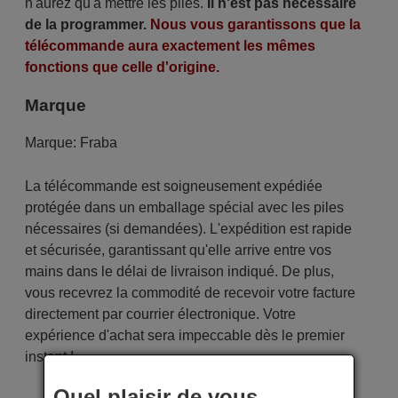
n'aurez qu'à mettre les piles.
Il n'est pas nécessaire
de la programmer.
Nous vous garantissons que la
télécommande aura exactement les mêmes
fonctions que celle d'origine.
Marque
Marque:
Fraba
La télécommande est soigneusement expédiée
protégée dans un emballage spécial avec les piles
nécessaires (si demandées). L'expédition est rapide
et sécurisée, garantissant qu'elle arrive entre vos
mains dans le délai de livraison indiqué. De plus,
vous recevrez la commodité de recevoir votre facture
directement par courrier électronique. Votre
expérience d'achat sera impeccable dès le premier
instant !
Quel plaisir de vous