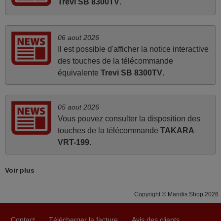
Trevi SB 8300TV
.
mars 2026
Tout bien.
06 aout 2026
Pascal,
Il est possible d'afficher la notice interactive
FRANCE
des touches de la télécommande
équivalente
Trevi SB 8300TV
.
avril 2026
Ravie de voir que ma commande effectuée a 13h30est
05 aout 2026
deja traitée et expédiée Je vous en remercie d’avance et
Vous pouvez consulter la disposition des
attend la réception Encore merci
touches de la télécommande
TAKARA
VRT-199
.
Jacqueline,
FRANCE
Voir plus
juin 2026
Copyright © Mandis Shop 2026
Parfait.. je recommande..!
Joel,
Contact
Télécharger la facture
Avis des clients