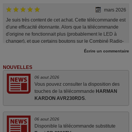
mars 2026
Je suis très content de cet achat. Cette télécommande est
d'une efficacité étonnante. Alors que la télécommande
d'origine ne fonctionnait plus (probablement le LED à
changer), et que certains boutons sur le Combiné Radio-
K7-DVD étaient inopérants. Voilà de quoi donner une
Écrire un commentaire
seconde vie à mes deux Panasonic haut de gamme des
années 90
NOUVELLES
Alain,
06 aout 2026
FRANCE
Vous pouvez consulter la disposition des
touches de la télécommande
HARMAN
mars 2026
KARDON AVR230RDS
.
Super Service
Mario,
06 aout 2026
AUTRICHE
Disponible la télécommande substitute