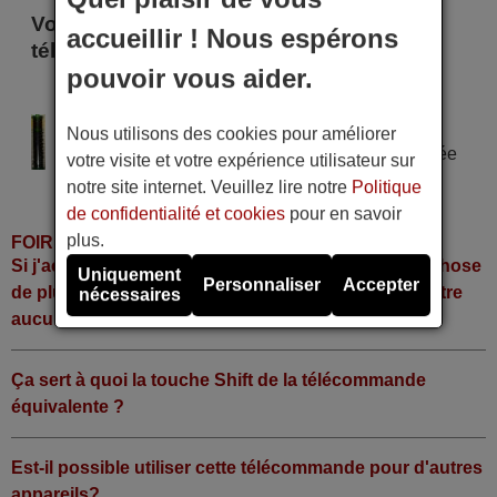
Voici certains modèles qui utilisent cette
accueillir ! Nous espérons
télécommande
pouvoir vous aider.
Fraba SHP 401
Alimentation : 2 piles type AAA
Nous utilisons des cookies pour améliorer
Pile alcaline type AAA LR06 tension 1,5 V utilisée
votre visite et votre expérience utilisateur sur
dans la grande majorité de télécommandes.
notre site internet. Veuillez lire notre
Politique
de confidentialité et cookies
pour en savoir
plus.
FOIRE AUX QUESTIONS
Si j'achète la télécommande, dois-je faire quelque chose
Uniquement
Personnaliser
Accepter
de plus ou fonctionne-t-elle directement sans y mettre
nécessaires
aucun code?
Ça sert à quoi la touche Shift de la télécommande
équivalente ?
Est-il possible utiliser cette télécommande pour d'autres
appareils?