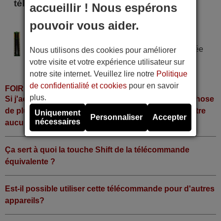
télécommande
accueillir ! Nous espérons
Fraba R 70 TXT
pouvoir vous aider.
Alimentation : 2 piles type AAA
Pile alcaline type AAA LR06 tension 1,5 V utilisée
Nous utilisons des cookies pour améliorer
dans la grande majorité de télécommandes.
votre visite et votre expérience utilisateur sur
notre site internet. Veuillez lire notre
Politique
de confidentialité et cookies
pour en savoir
FOIRE AUX QUESTIONS
plus.
Si j'achète la télécommande, dois-je faire quelque chose
de plus ou fonctionne-t-elle directement sans y mettre
Uniquement
Personnaliser
Accepter
nécessaires
aucun code?
Ça sert à quoi la touche Shift de la télécommande
équivalente ?
Est-il possible utiliser cette télécommande pour d'autres
appareils?