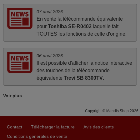
promesse. Le document permet de connaître facilement
la fonction des différentes touches. De plus, elle est
07 aout 2026
directement utilisable moyennant l'insertion des 2 piles
En vente la télécommande équivalente
fournies.
pour
Toshiba SE-R0402
laquelle fait
JEAN,
TOUTES les fonctions de celle d'origine.
FRANCE
06 aout 2026
mars 2026
Il est possible d'afficher la notice interactive
des touches de la télécommande
Je suis très content de cet achat. Cette télécommande est
équivalente
Trevi SB 8300TV
.
d'une efficacité étonnante. Alors que la télécommande
d'origine ne fonctionnait plus (probablement le LED à
changer), et que certains boutons sur le Combiné Radio-
Voir plus
K7-DVD étaient inopérants. Voilà de quoi donner une
seconde vie à mes deux Panasonic haut de gamme des
Copyright © Mandis Shop 2026
années 90
Alain,
Contact
Télécharger la facture
Avis des clients
FRANCE
Conditions générales de vente