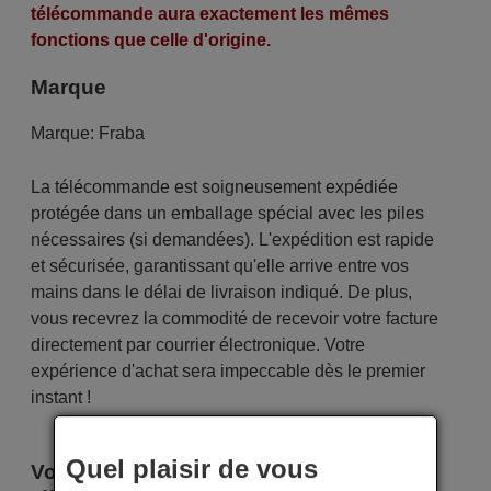
télécommande aura exactement les mêmes
fonctions que celle d'origine.
Marque
Marque:
Fraba
La télécommande est soigneusement expédiée
protégée dans un emballage spécial avec les piles
nécessaires (si demandées). L'expédition est rapide
et sécurisée, garantissant qu'elle arrive entre vos
mains dans le délai de livraison indiqué. De plus,
vous recevrez la commodité de recevoir votre facture
directement par courrier électronique. Votre
expérience d'achat sera impeccable dès le premier
instant !
Quel plaisir de vous
Voici certains modèles qui utilisent cette