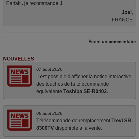
Parfait.. je recommande..!
Joel,
FRANCE
mars 2026
Écrire un commentaire
Super Service
Mario,
NOUVELLES
AUTRICHE
07 aout 2026
Il est possible d'afficher la notice interactive
des touches de la télécommande
mai 2026
équivalente
Toshiba SE-R0402
.
Concerne la télécommande de remplacement pour le
vidéo projecteur Wimius P20. Un avis provisoire avait été
émis car le délai de 24h était dépassé, néanmoins j'ai
06 aout 2026
reçu la télécommande au cours du 3ème jour ouvré,
Télécommande de remplacement
Trevi SB
compatible avec mon besoin. Concernant la
8300TV
disponible à la vente.
fonctionnalité de la télécommande, le produit tient sa