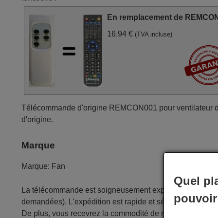
En remplacement de REMCO
16,94 €
(TVA incluse)
Télécommande d'origine REMCON001 pour ventilateur de 
d'origine.
Marque
Marque:
Fan
Quel pl
La télécommande est soigneusement expédiée protégée d
pouvoir
demandées). L'expédition est rapide et sécurisée, garantis
De plus, vous recevrez la commodité de recevoir votre fac