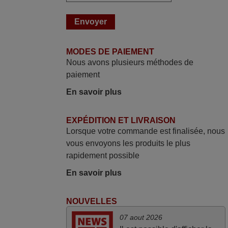
avec mon besoin. Concernant la
fonctionnalité de la télécommande, le
produit tient sa promesse. Le document
permet de connaître facilement la fonction
MODES DE PAIEMENT
des différentes touches. De plus, elle est
Nous avons plusieurs méthodes de
directement utilisable moyennant
paiement
l'insertion des 2 piles fournies.
En savoir plus
JEAN,
FRANCE
EXPÉDITION ET LIVRAISON
Lorsque votre commande est finalisée, nous
avril 2026
vous envoyons les produits le plus
Ravie de voir que ma commande
rapidement possible
effectuée a 13h30est deja traitée et
En savoir plus
expédiée Je vous en remercie d’avance
et attend la réception Encore merci
NOUVELLES
Jacqueline,
FRANCE
07 aout 2026