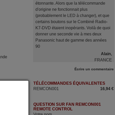
étonnante. Alors que la télécommande
d'origine ne fonctionnait plus
(probablement le LED à changer), et que
certains boutons sur le Combiné Radio-
K7-DVD étaient inopérants. Voilà de quoi
donner une seconde vie à mes deux
Panasonic haut de gamme des années
90
Alain,
ande
FRANCE
Écrire un commentaire
juin 2026
TÉLÉCOMMANDES ÉQUIVALENTES
Parfait.. je recommande..!
REMCON001
16,94 €
Joel,
FRANCE
QUESTION SUR FAN REMCON001
ndiqué.
REMOTE CONTROL
mars 2026
achat
Votre nom