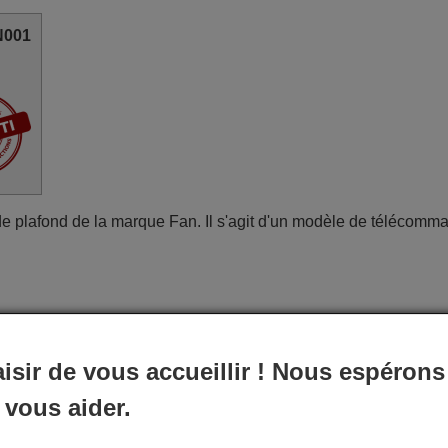
N001
plafond de la marque Fan. Il s'agit d'un modèle de télécomm
aisir de vous accueillir ! Nous espérons
ans un emballage spécial avec les piles nécessaires (si
 vous aider.
sant qu'elle arrive entre vos mains dans le délai de livraison i
ture directement par courrier électronique. Votre expérience d'