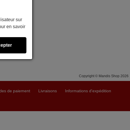
lisateur sur
ur en savoir
epter
Copyright © Mandis Shop 2026
des de paiement
Livraisons
Informations d'expédition