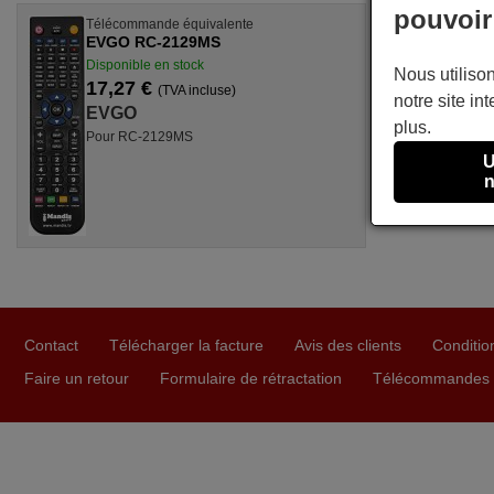
pouvoir
Télécommande équivalente
EVGO RC-2129MS
Disponible en stock
Nous utilison
17,27 €
(TVA incluse)
notre site int
EVGO
plus.
Pour RC-2129MS
U
n
Contact
Télécharger la facture
Avis des clients
Conditio
Faire un retour
Formulaire de rétractation
Télécommandes U