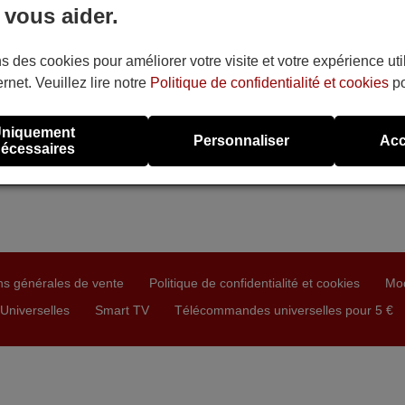
 vous aider.
s des cookies pour améliorer votre visite et votre expérience uti
ernet. Veuillez lire notre
Politique de confidentialité et cookies
po
niquement
Personnaliser
Acc
écessaires
ns générales de vente
Politique de confidentialité et cookies
Mo
niverselles
Smart TV
Télécommandes universelles pour 5 €