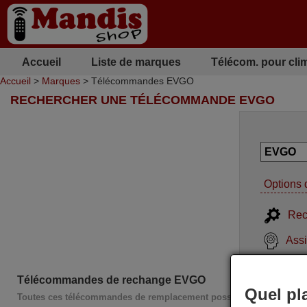
Accueil
Liste de marques
Télécom. pour cli
Accueil
>
Marques
> Télécommandes EVGO
RECHERCHER UNE TÉLÉCOMMANDE EVGO
Options 
Rec
Assi
Télécommandes de rechange EVGO
Quel pl
Toutes ces télécommandes de remplacement possèdent l'intégralité 