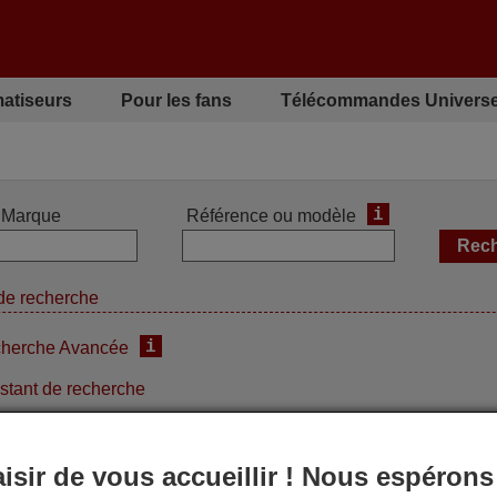
matiseurs
Pour les fans
Télécommandes Universe
i
Marque
Référence ou modèle
de recherche
i
herche Avancée
stant de recherche
aisir de vous accueillir ! Nous espérons
des fonctions de la télécommande d'origine