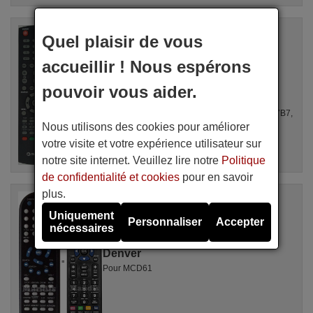
Télécommande équivalente
Quel plaisir de vous
Denver LED4206
Disponible en stock
accueillir ! Nous espérons
17,27 €
(TVA incluse)
Denver
pouvoir vous aider.
Pour LED4901, CELED480816B7, LED4206,
TQL40F4PR004, LED4207, CELED75UHD0317B7,
LED-4071T2CS, TBU60UHDPR001.133, TTE-
Nous utilisons des cookies pour améliorer
50Q3504K, ...
votre visite et votre expérience utilisateur sur
notre site internet. Veuillez lire notre
Politique
de confidentialité et cookies
pour en savoir
plus.
Télécommande équivalente
Denver MCD62
Uniquement
Personnaliser
Accepter
Disponible en stock
nécessaires
17,27 €
(TVA incluse)
Denver
Pour MCD61