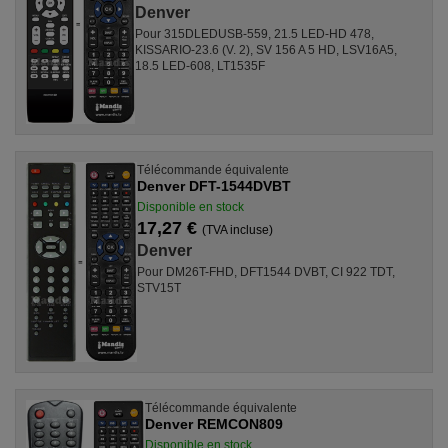
Denver
Pour 315DLEDUSB-559, 21.5 LED-HD 478,
KISSARIO-23.6 (V. 2), SV 156 A 5 HD, LSV16A5,
18.5 LED-608, LT1535F
Télécommande équivalente
Denver DFT-1544DVBT
Disponible en stock
17,27 €
(TVA incluse)
Denver
Pour DM26T-FHD, DFT1544 DVBT, CI 922 TDT,
STV15T
Télécommande équivalente
Denver REMCON809
Disponible en stock