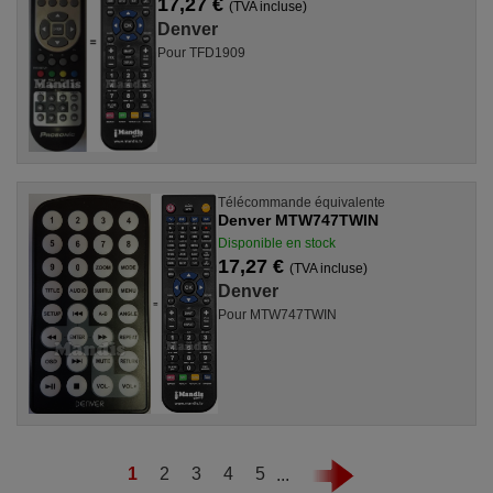
17,27 €
(TVA incluse)
Denver
Pour TFD1909
Télécommande équivalente
Denver MTW747TWIN
Disponible en stock
17,27 €
(TVA incluse)
Denver
Pour MTW747TWIN
1
2
3
4
5
...