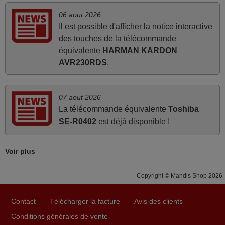
mars 2026
06 aout 2026
Tout bien.
Il est possible d'afficher la notice interactive
Pascal,
des touches de la télécommande
FRANCE
équivalente
HARMAN KARDON
AVR230RDS
.
mars 2026
Super Service
07 aout 2026
La télécommande équivalente
Toshiba
Mario,
SE-R0402
est déjà disponible !
AUTRICHE
Voir plus
juin 2026
Parfait.. je recommande..!
Copyright © Mandis Shop 2026
Joel,
FRANCE
Contact
Télécharger la facture
Avis des clients
Conditions générales de vente