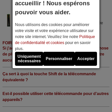
accueillir ! Nous espérons
D-SAT SCARTSLI
D-SAT SCARTSLI
pouvoir vous aider.
Alimentation : 2 piles type AAA
Pile alcaline type AAA LR06 tension 1,5 V utilisée
Nous utilisons des cookies pour améliorer
dans la grande majorité de télécommandes.
votre visite et votre expérience utilisateur sur
notre site internet. Veuillez lire notre
Politique
de confidentialité et cookies
pour en savoir
FOIRE AUX QUESTIONS
Si j'achète la télécommande, dois-je faire quelque chose
plus.
de plus ou fonctionne-t-elle directement sans y mettre
Uniquement
Personnaliser
Accepter
aucun code?
nécessaires
Ça sert à quoi la touche Shift de la télécommande
équivalente ?
Est-il possible utiliser cette télécommande pour d'autres
appareils?