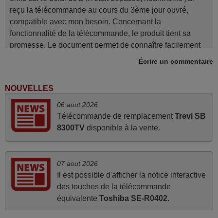
reçu la télécommande au cours du 3ème jour ouvré,
compatible avec mon besoin. Concernant la
fonctionnalité de la télécommande, le produit tient sa
promesse. Le document permet de connaître facilement
la fonction des différentes touches. De plus, elle est
Écrire un commentaire
directement utilisable moyennant l'insertion des 2 piles
fournies.
NOUVELLES
JEAN,
06 aout 2026
FRANCE
Télécommande de remplacement
Trevi SB
8300TV
disponible à la vente.
mars 2026
La telecommande fonctionne tres bien, et service rapide
07 aout 2026
super.
Il est possible d'afficher la notice interactive
Frank,
des touches de la télécommande
FRANCE
équivalente
Toshiba SE-R0402
.