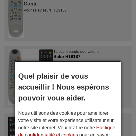
Conti
Pour Téléviseurs H 19187
Télécommande équivalente
Beko H19187
Disponible en stock
17,27 €
(TVA incluse)
Quel plaisir de vous
accueillir ! Nous espérons
Pour H 19187
pouvoir vous aider.
Nous utilisons des cookies pour améliorer
Télécommande équivalente
votre visite et votre expérience utilisateur sur
SEC2858
notre site internet. Veuillez lire notre
Politique
Disponible en stock
de confidentialité et cookies
pour en savoir