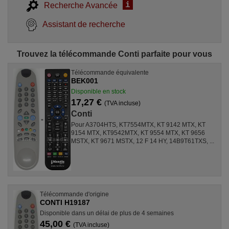
i
Recherche Avancée
Assistant de recherche
Trouvez la télécommande Conti parfaite pour vous
Télécommande équivalente
BEK001
Disponible en stock
17,27 €
(TVA incluse)
Conti
Pour A3704HTS, KT7554MTX, KT 9142 MTX, KT
9154 MTX, KT9542MTX, KT 9554 MTX, KT 9656
MSTX, KT 9671 MSTX, 12 F 14 HY, 14B9T61TXS, ...
Télécommande d'origine
CONTI H19187
Disponible dans un délai de plus de 4 semaines
45,00 €
(TVA incluse)