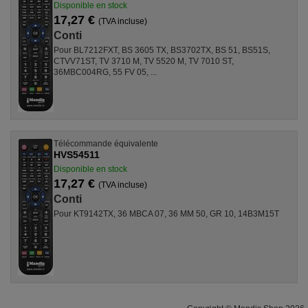
Disponible en stock
17,27 €
(TVA incluse)
Conti
Pour BL7212FXT, BS 3605 TX, BS3702TX, BS 51, BS51S,
CTVV71ST, TV 3710 M, TV 5520 M, TV 7010 ST,
36MBC004RG, 55 FV 05, ...
Télécommande équivalente
HVS54511
Disponible en stock
17,27 €
(TVA incluse)
Conti
Pour KT9142TX, 36 MBCA 07, 36 MM 50, GR 10, 14B3M15T