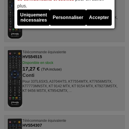
17,27 €
(TVA incluse)
plus.
Conti
Pour 33TL6SXS, 40TFT1704, A3704HTS, KT7554MTX,
Uniquement
Personnaliser
Accepter
KT7656MSTX, KT7773MNSTX, KT 9142 MTX, KT 9154 MTX,
nécessaires
KT9273MSTX, KT 9456 MSTX, ...
Télécommande équivalente
HVS54515
Disponible en stock
17,27 €
(TVA incluse)
Conti
Pour 33TL6SXS, A3704HTS, KT7554MTX, KT7656MSTX,
KT7773MNSTX, KT 9142 MTX, KT 9154 MTX, KT9273MSTX,
KT 9456 MSTX, KT9542MTX, ...
Télécommande équivalente
HVS54307