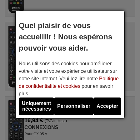
Quel plaisir de vous
Télécommande équivalente
CONNEXIONS ESC200
accueillir ! Nous espérons
Disponible en stock
17,27 €
pouvoir vous aider.
(TVA incluse)
CONNEXIONS
Pour ESC 200
Nous utilisons des cookies pour améliorer
votre visite et votre expérience utilisateur sur
notre site internet. Veuillez lire notre
Politique
de confidentialité et cookies
pour en savoir
plus.
Télécommande équivalente
Uniquement
Personnaliser
Accepter
CONNEXIONS CX95A
nécessaires
Disponible en stock
16,94 €
(TVA incluse)
CONNEXIONS
Pour CX 95 A