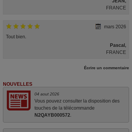
JEAN,
FRANCE
mars 2026
Tout bien.
Pascal,
FRANCE
Écrire un commentaire
mars 2026
Je suis très content de cet achat. Cette télécommande est
NOUVELLES
d'une efficacité étonnante. Alors que la télécommande
04 aout 2026
d'origine ne fonctionnait plus (probablement le LED à
Vous pouvez consulter la disposition des
changer), et que certains boutons sur le Combiné Radio-
touches de la télécommande
K7-DVD étaient inopérants. Voilà de quoi donner une
N2QAYB000572
.
seconde vie à mes deux Panasonic haut de gamme des
années 90
Alain,