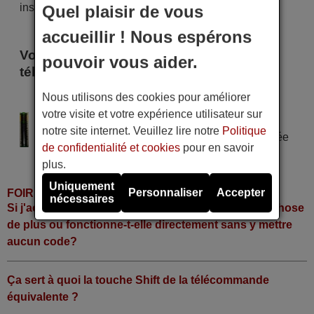
instant !
Quel plaisir de vous
accueillir ! Nous espérons
Voici certains modèles qui utilisent cette
pouvoir vous aider.
télécommande
Nous utilisons des cookies pour améliorer
Ag ELECTRONICS BK 1401
votre visite et votre expérience utilisateur sur
Alimentation : 2 piles type AAA
notre site internet. Veuillez lire notre
Politique
Pile alcaline type AAA LR06 tension 1,5 V utilisée
de confidentialité et cookies
pour en savoir
dans la grande majorité de télécommandes.
plus.
Uniquement
Personnaliser
Accepter
FOIRE AUX QUESTIONS
nécessaires
Si j'achète la télécommande, dois-je faire quelque chose
de plus ou fonctionne-t-elle directement sans y mettre
aucun code?
Ça sert à quoi la touche Shift de la télécommande
équivalente ?