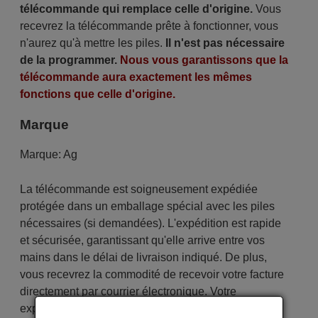
télécommande qui remplace celle d'origine.
Vous
recevrez la télécommande prête à fonctionner, vous
n'aurez qu'à mettre les piles.
Il n'est pas nécessaire
de la programmer.
Nous vous garantissons que la
télécommande aura exactement les mêmes
fonctions que celle d'origine.
Marque
Marque:
Ag
La télécommande est soigneusement expédiée
protégée dans un emballage spécial avec les piles
nécessaires (si demandées). L'expédition est rapide
et sécurisée, garantissant qu'elle arrive entre vos
mains dans le délai de livraison indiqué. De plus,
vous recevrez la commodité de recevoir votre facture
directement par courrier électronique. Votre
expérience d'achat sera impeccable dès le premier