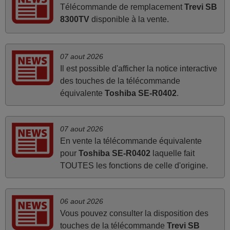
FRANCE
Télécommande de remplacement
Trevi SB
8300TV
disponible à la vente.
juin 2026
Parfait.. je recommande..!
07 aout 2026
Joel,
Il est possible d'afficher la notice interactive
FRANCE
des touches de la télécommande
équivalente
Toshiba SE-R0402
.
mars 2026
Je suis très content de cet achat. Cette télécommande est
07 aout 2026
En vente la télécommande équivalente
d'une efficacité étonnante. Alors que la télécommande
pour
Toshiba SE-R0402
laquelle fait
d'origine ne fonctionnait plus (probablement le LED à
TOUTES les fonctions de celle d'origine.
changer), et que certains boutons sur le Combiné Radio-
K7-DVD étaient inopérants. Voilà de quoi donner une
seconde vie à mes deux Panasonic haut de gamme des
06 aout 2026
années 90
Vous pouvez consulter la disposition des
Alain,
touches de la télécommande
Trevi SB
FRANCE