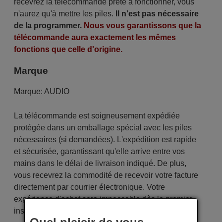
recevrez la télécommande prête à fonctionner, vous
n'aurez qu'à mettre les piles.
Il n'est pas nécessaire
de la programmer.
Nous vous garantissons que la
télécommande aura exactement les mêmes
fonctions que celle d'origine.
Marque
Marque:
AUDIO
La télécommande est soigneusement expédiée
protégée dans un emballage spécial avec les piles
nécessaires (si demandées). L'expédition est rapide
et sécurisée, garantissant qu'elle arrive entre vos
mains dans le délai de livraison indiqué. De plus,
vous recevrez la commodité de recevoir votre facture
directement par courrier électronique. Votre
expérience d'achat sera impeccable dès le premier
instant !