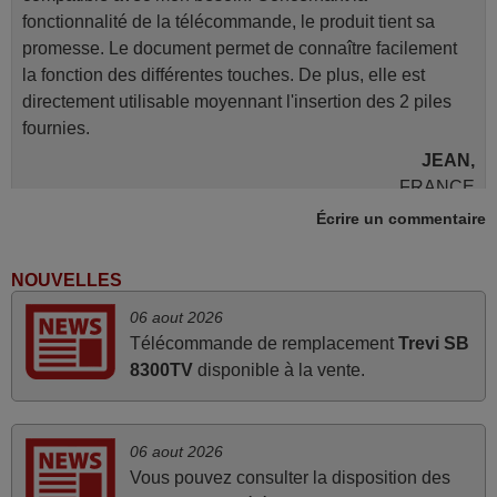
fonctionnalité de la télécommande, le produit tient sa
promesse. Le document permet de connaître facilement
la fonction des différentes touches. De plus, elle est
directement utilisable moyennant l'insertion des 2 piles
fournies.
JEAN,
FRANCE
Écrire un commentaire
avril 2026
NOUVELLES
Ravie de voir que ma commande effectuée a 13h30est
06 aout 2026
deja traitée et expédiée Je vous en remercie d’avance et
Télécommande de remplacement
Trevi SB
attend la réception Encore merci
8300TV
disponible à la vente.
Jacqueline,
FRANCE
06 aout 2026
mars 2026
Vous pouvez consulter la disposition des