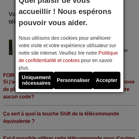
Quel plaisir de vous
accueillir ! Nous espérons
Voici certains modèles qui utilisent cette
pouvoir vous aider.
télécommande
AUDIO MD-33
Nous utilisons des cookies pour améliorer
Alimentation : 2 piles type AAA
votre visite et votre expérience utilisateur sur
Pile alcaline type AAA LR06 tension 1,5 V utilisée
notre site internet. Veuillez lire notre
Politique
dans la grande majorité de télécommandes.
de confidentialité et cookies
pour en savoir
plus.
FOIRE AUX QUESTIONS
Uniquement
Personnaliser
Accepter
Si j'achète la télécommande, dois-je faire quelque chose
nécessaires
de plus ou fonctionne-t-elle directement sans y mettre
aucun code?
Ça sert à quoi la touche Shift de la télécommande
équivalente ?
Est-il possible utiliser cette télécommande pour d'autres