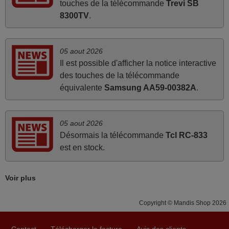
touches de la télécommande
Trevi SB
Je suis très content de cet achat. Cette télécommande est
8300TV
.
d'une efficacité étonnante. Alors que la télécommande
d'origine ne fonctionnait plus (probablement le LED à
changer), et que certains boutons sur le Combiné Radio-
05 aout 2026
K7-DVD étaient inopérants. Voilà de quoi donner une
Il est possible d'afficher la notice interactive
seconde vie à mes deux Panasonic haut de gamme des
des touches de la télécommande
années 90
équivalente
Samsung AA59-00382A
.
Alain,
FRANCE
05 aout 2026
Désormais la télécommande
Tcl RC-833
mars 2026
est en stock.
Tout bien.
Pascal,
Voir plus
FRANCE
Copyright © Mandis Shop 2026
mars 2026