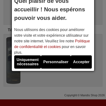
Quel plaisir de vous
i
Recherche Avancée
accueillir ! Nous espérons
Assistant de recherche
pouvoir vous aider.
Nous utilisons des cookies pour améliorer
Télécommandes d'origine AR Systems
votre visite et votre expérience utilisateur sur
Télécommande d'origine
notre site internet. Veuillez lire notre
Politique
AR SYSTEMS ARS001
de confidentialité et cookies
pour en savoir
Non disponible
AR Systems
plus.
Uniquement
Personnaliser
Accepter
nécessaires
Copyright © Mandis Shop 2026