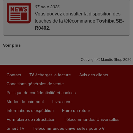
la fonction des différentes touches. De plus, elle est
07 aout 2026
directement utilisable moyennant l'insertion des 2 piles
Vous pouvez consulter la disposition des
fournies.
touches de la télécommande
Toshiba SE-
JEAN,
R0402
.
FRANCE
Voir plus
mars 2026
Copyright © Mandis Shop 2026
Tout bien.
Pascal,
Contact
Télécharger la facture
Avis des clients
FRANCE
Conditions générales de vente
Politique de confidentialité et cookies
juin 2026
Modes de paiement
Livraisons
Parfait.. je recommande..!
Informations d'expédition
Faire un retour
Joel,
Formulaire de rétractation
Télécommandes Universelles
FRANCE
Smart TV
Télécommandes universelles pour 5 €