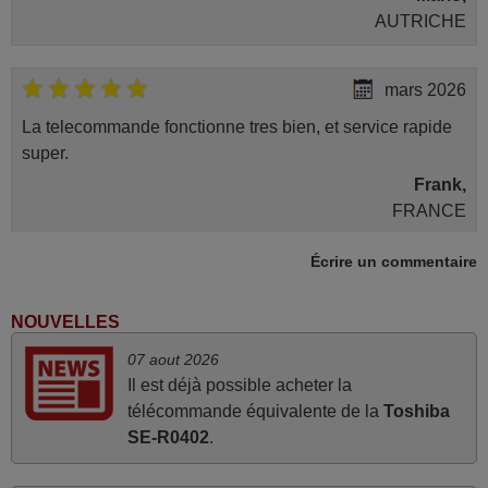
AUTRICHE
mars 2026
La telecommande fonctionne tres bien, et service rapide
super.
Frank,
FRANCE
Écrire un commentaire
mai 2026
Concerne la télécommande de remplacement pour le
NOUVELLES
vidéo projecteur Wimius P20. Un avis provisoire avait été
07 aout 2026
émis car le délai de 24h était dépassé, néanmoins j'ai
Il est déjà possible acheter la
reçu la télécommande au cours du 3ème jour ouvré,
télécommande équivalente de la
Toshiba
compatible avec mon besoin. Concernant la
SE-R0402
.
fonctionnalité de la télécommande, le produit tient sa
promesse. Le document permet de connaître facilement