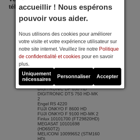
accueillir ! Nous espérons
télécommande
pouvoir vous aider.
ASTRELL 013135
ASTRELL 013143
ASTRELL 10096321 (013136-
Nous utilisons des cookies pour améliorer
2)
Axil RS 3270
votre visite et votre expérience utilisateur sur
CAHORS 10094589
notre site internet. Veuillez lire notre
Politique
(TVS7800HD2)
CAHORS TVS7800-HD3
de confidentialité et cookies
pour en savoir
CAHORS TVS7900-HD3
plus.
CGV 10097069 (PREMIO SAT
HD-W5-CR)
Uniquement
CGV 10101022 (E-SAT HD-
Personnaliser
Accepter
W3)
nécessaires
Clayton CLT 255 B
DIGITRONIC DF 650 HD
DIGITRONIC DTS 750 HD-MK
2
Engel RS 4220
FUJI ONKYO F 8600 HD
FUJI ONKYO F 9100 HD-MK 2
Finlux 10101700 (FT29820HD)
MEGASAT 10101698
(HD650T2)
MELICONI 10099652 (STM160
HD)