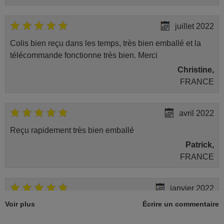
Telefunken 10098682
(TSFHD3000B)
Telefunken 10098931 (TDSC
juillet 2022
340 BU - 2)
Telefunken 10101699 (TF-
Colis bien reçu dans les temps, très bien emballé et la
9820T2HD)
Telefunken 10102649 (TF-
télécommande fonctionne très bien. Merci
RS9200)
Christine,
Telefunken 10103159 (TSFHD
2300 B - 2)
FRANCE
Telefunken 10104448 (TF-
C9210)
Telefunken 10109250 (TF-
C9260)
avril 2022
Telefunken 10109275 (TF-
S9250)
Reçu rapidement très bien emballé
Telefunken D32H277N3C
Telefunken TDSC 340 BU
Patrick,
CANAL READY
FRANCE
Telefunken TSFHD 2300 B
Waltham 10097707 (WTN55B)
janvier 2022
Voir plus
Écrire un commentaire
Parfait
Sylvie,