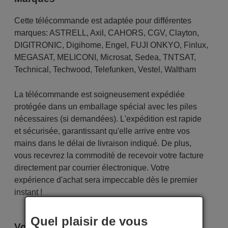
Cette télécommande est adaptée pour différentes
marques:
ASTRELL
,
Axil
,
CAHORS
,
CGV
,
Clayton
,
DIGITRONIC
,
Digihome
,
Engel
,
FUJI ONKYO
,
Finlux
,
MEGASAT
,
MELICONI
,
Microsat
,
Sedea
,
TNTSAT
,
Technical
,
Techwood
,
Telefunken
,
Vestel
,
Waltham
La télécommande est soigneusement expédiée
protégée dans un emballage spécial avec les piles
nécessaires (si demandées). L'expédition est rapide
et sécurisée, garantissant qu'elle arrive entre vos
mains dans le délai de livraison indiqué. De plus,
vous recevrez la commodité de recevoir votre facture
directement par courrier électronique. Votre
expérience d'achat sera impeccable dès le premier
instant !
Quel plaisir de vous
Voici certains modèles qui utilisent cette