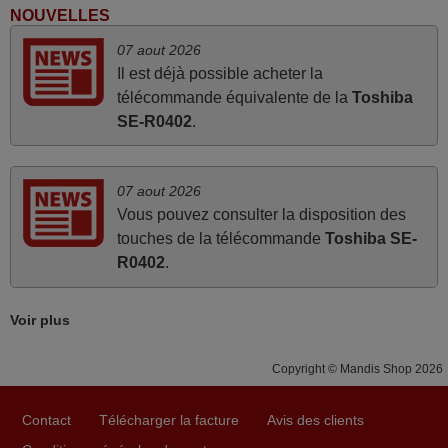
FRANCE
NOUVELLES
07 aout 2026
Il est déjà possible acheter la
septembre 2021
télécommande équivalente de la
Toshiba
Reçu très rapidement et bien emballé
SE-R0402
.
Philippe,
FRANCE
07 aout 2026
Vous pouvez consulter la disposition des
mai 2021
touches de la télécommande
Toshiba SE-
R0402
.
Bonjour, Telecommande reçue ce jour, essayée ce jour
même et fonctionnement nickel. Merci MANDIS JE
RECOMMANDE
Voir plus
DOMINIQUE,
FRANCE
Copyright © Mandis Shop 2026
Contact
Télécharger la facture
Avis des clients
février 2021