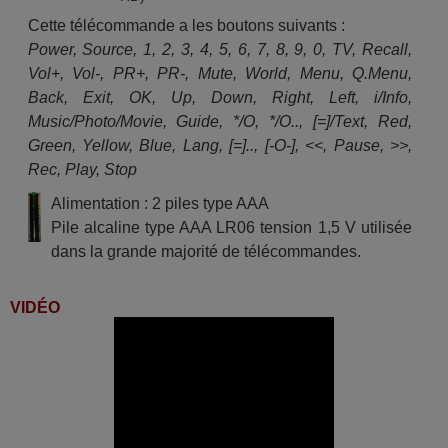
MELICONI 10101378 (STM-
Cette télécommande a les boutons suivants :
160HD - 2)
MELICONI 10103310
Power, Source, 1, 2, 3, 4, 5, 6, 7, 8, 9, 0, TV, Recall,
(STM160HD3)
Vol+, Vol-, PR+, PR-, Mute, World, Menu, Q.Menu,
Microsat 10097669
(MS306IR2)
Back, Exit, OK, Up, Down, Right, Left, i/Info,
Microsat 10101679 (MS310 IR)
Music/Photo/Movie, Guide, */O, */O.., [=]/Text, Red,
Sedea 10092848 (SF-4100
HD)
Green, Yellow, Blue, Lang, [=].., [-O-], <<, Pause, >>,
Sedea SF 4100 HD-MK 2
Rec, Play, Stop
Sedea ST 5100 HD-MK 2
TNTSAT DTS 750 HD MK 2
Alimentation : 2 piles type AAA
TNTSAT Digitronic DTS 750
HD MK 2
Pile alcaline type AAA LR06 tension 1,5 V utilisée
Technical 10099831
dans la grande majorité de télécommandes.
(TN70PVRHD)
Techwood 10098679
(TK100TNT01B)
Techwood 10098683
VIDÉO
(TK30FHD02B)
Techwood 10099844
(TK90TNT02B)
Techwood 10099845
(TK25FHD01B)
Telefunken 10084773
(TE22182B29FC10 E-LED)
Telefunken 10087216
(L22F185B3D)