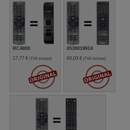
Continental Edison
CELED320716B3
Continental Edison
CELED32L0116B3
Continental Edison
CELED390116B3
Continental Edison
CELED392018B3
Continental Edison
CELED39ML3
Continental Edison HD 2
RC4800
0530019914
Continental Edison TC3212
DIKOM 10084778
17,77 €
65,03 €
(TVA incluse)
(TVA incluse)
(DK19965B29C10 E-LED)
DIKOM DK 32125 B 30 C 10 U-
LED
DIKOM DK 32280 B 301 C 10
D
DMTech 32DB970
DMTech LCD32AXB
DMTech OLE32B1D4
Differo DF-19LRHDUG
Digihome 10074271
(LED24884FHD)
Digihome 10079723
(DIGILED24HDCT)
Digihome 10081928
(32LEDFHDCTD975)