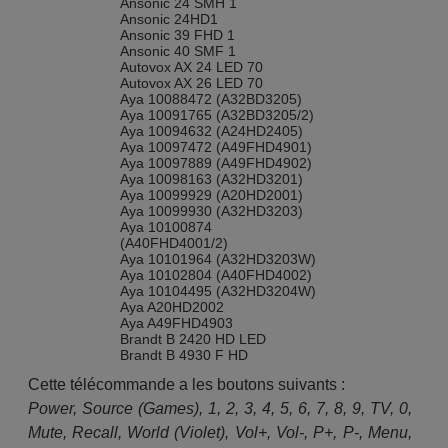
Ansonic 24 SMH 1
Ansonic 24HD1
Ansonic 39 FHD 1
Ansonic 40 SMF 1
Autovox AX 24 LED 70
Autovox AX 26 LED 70
Aya 10088472 (A32BD3205)
Aya 10091765 (A32BD3205/2)
Aya 10094632 (A24HD2405)
Aya 10097472 (A49FHD4901)
Aya 10097889 (A49FHD4902)
Aya 10098163 (A32HD3201)
Aya 10099929 (A20HD2001)
Aya 10099930 (A32HD3203)
Aya 10100874
(A40FHD4001/2)
Aya 10101964 (A32HD3203W)
Aya 10102804 (A40FHD4002)
Aya 10104495 (A32HD3204W)
Aya A20HD2002
Aya A49FHD4903
Brandt B 2420 HD LED
Brandt B 4930 F HD
Brandt B2418HDLED
Cette télécommande a les boutons suivants :
Brandt B2422HD
Bush 10084844
Power, Source (Games), 1, 2, 3, 4, 5, 6, 7, 8, 9, TV, 0,
(LED22134FHD)
Mute, Recall, World (Violet), Vol+, Vol-, P+, P-, Menu,
Bush 10085110