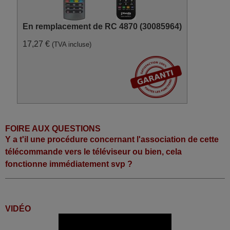
Digihome 10084021
(30213532)
Digihome 10084022
En remplacement de RC 4870 (30085964)
(30209822)
Digihome 10086910
(32125DLEDDVD)
17,27 €
(TVA incluse)
Digihome 10088760 (32180
HD LED)
Digihome 10088840
(22180FHDLEDDVD)
Digihome 10088858
(28180HDLED)
Digihome 10088859
(28180HDLEDDVD)
Digihome 10090198
(DLED32125HD)
FOIRE AUX QUESTIONS
Digihome 10090227 (LED22
Y a t'il une procédure concernant l'association de cette
FHD)
Digihome 10091125
télécommande vers le téléviseur ou bien, cela
(28273HDLEDDVD)
fonctionne immédiatement svp ?
Digihome 10091405 (32272
HD LED)
Digihome 10091563
(32189HDLEDT2)
Digihome 10094442
(20265HDLED)
VIDÉO
Digihome 10095228
(32273HDLED)