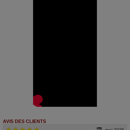
Digihome 10096006
(32278HDDLED)
Digihome 10096748
(22FH151)
Digihome 10097687
(42278FHDDLED)
Digihome 10097743
(22276FHDELED)
Digihome 10098335
(49278FHDDLED)
Digihome 10098335
(50FLHMR249BC)
Digihome 10098627
(32273LED)
Digihome 10100112
(32272HDDVD LED)
Digihome 10100146
(24180HDDVDLED)
Digihome 10100205
(DGH19LED16B)
Digihome 10100208
(DGH32DLEDPC16B)
Digihome 10101067
(DGD32277LED)
Digihome 10101500
(DH16TV10DB)
AVIS DES CLIENTS
Digihome 10101706
(49287FHDDLED)