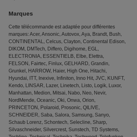
Marques
Cette télécommande est adaptée pour différentes
marques:
Acer
,
Ansonic
,
Autovox
,
Aya
,
Brandt
,
Bush
,
CONTINENTAL
,
Celcus
,
Clayton
,
Continental Edison
,
DIKOM
,
DMTech
,
Differo
,
Digihome
,
EGL
,
ELECTRONIA
,
ESSENTIELB
,
Elbe
,
Elettra
,
FELSON
,
Fairtec
,
Finlux
,
GELHARD
,
Grandin
,
Grunkel
,
HARROW
,
Haier
,
High One
,
Hitachi
,
Hyundai
,
ITT
,
Inexive
,
Infiniton
,
Inno Hit
,
JVC
,
KUNFT
,
Kendo
,
LINSAR
,
Lazer
,
Linetech
,
Listo
,
Logik
,
Luxor
,
Manhattan
,
Medion
,
Mitsai
,
Nabo
,
Neo
,
Nevir
,
NordMende
,
Oceanic
,
Oki
,
Onwa
,
Orion
,
PRINCETON
,
Polaroid
,
Prosonic
,
QILIVE
,
SCHNEIDER
,
Saba
,
Salora
,
Samsung
,
Sanyo
,
Schaub Lorenz
,
Schontech
,
Selecline
,
Sharp
,
Silvaschneider
,
Silvercrest
,
Sunstech
,
TD Systems
,
Techline
,
Technical
,
Technika
,
Techwood
,
Telefunken
,