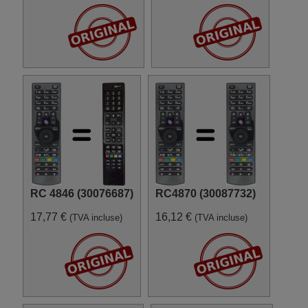
(CEDLED49B3)
Continental Edison 10099129
(CEDLED39275MLA3)
Continental Edison 10099148
(CELED32SMARTB3)
Continental Edison 10101026
(CELED490116B3)
Continental Edison 10102128
(CELED390316B3)
Continental Edison 10102148
(CELED490316B3)
Continental Edison 3220
Continental Edison
CE32CDLED3
Continental Edison
CEDLED321015B3
Continental Edison
CEDLED321883
RC 4846 (30076687)
RC4870 (30087732)
Continental Edison
CEDLED42280B3
17,77 €
16,12 €
(TVA incluse)
(TVA incluse)
Continental Edison
CELED20265B3
Continental Edison
CELED20265ML3
Continental Edison
CELED2153
Continental Edison
CELED215V3