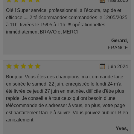
mai 2025
Digihome 10102099
(43287FHDDLED)
Olé ! Super service, professionnel, à l'écoute, rapide et
Digihome 22272FHDDVDLED
Digihome 28273HDLEDDVD
efficace..... 2 télécommandes commandées le 12/05/2025
Digihome 32 H 161
à 11h. livrées le 15/05 à 11h. !!! opérationnelles
Digihome 32180 SM HD LED
Digihome 32272HDDVDLED
immédiatement BRAVO et MERCI
Digihome 32278FHDDLED
Digihome 32278HDDLED
Gerard,
Digihome 32FH153DVD
FRANCE
Digihome 42278FHDDLED
Digihome 49278FHDDLED
EGL 32273HDDVDLED
ELECTRONIA LD22FHD
juin 2024
ESSENTIELB VELINIO 24
Elbe XTV-3298-LED
Bonjour, Vous êtes des champions, ma commande faite
Elbe XTV1914USB
Elbe XTV2204USB
en soirée le samedi 22 juin, enregistrée le lundi 24 m'a
Elettra 10095328
été livrée ce jeudi 27 juin en matinée, difficile d'être plus
(LED32STOMPA)
Elettra 10095329
rapide, Je conseille à tout ceux qui ont besoin d'une
(LED42STOMPA)
télécommande de s'adresser à vous, en plus, votre page
Elettra 10098659
(LED39STOMPA)
est parfaitement facile à suivre. Vous pouvez publier. Bien
Elettra 10099655
amicalement
(LED39BASET2)
FELSON F 50 CD 5001
Yves,
Fairtec FC-32ZT-33