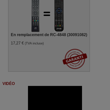
(50FLHK274SC)
Finlux 10098669
(42FME249ST)
Finlux 10099642
(FIN40ULTRA)
Finlux 10099643
(FIN48ULTRA)
Finlux 10099689
En remplacement de RC-4848 (30091082)
(FIN55ULTRA)
Finlux 10099690
(FIN65ULTRA)
17,27 €
(TVA incluse)
Finlux 10100750
(FIN32PREMWH)
Finlux 10100755
(FIN65PREMBK)
Finlux 32HME242BT
Finlux 39FPD274BT
Finlux 40FLHKR24BCNW
Finlux 50FME242BT
Finlux 55FME242BT
Finlux 55UT3E24ST
VIDÉO
Finlux 65FTE242ST
Finlux FIN32PREMBK
Finlux FIN42PREMBK
Finlux FIN48PREMBK
Grandin 10096360
(GR55SMTRD15)
Grandin 10096361