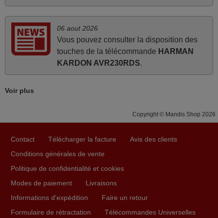
Luxor 10101055 (LED55FSBI)
Luxor 10103320
(LUX0132006/01)
juin 2026
06 aout 2026
Luxor 10104151
(LED43FSWB)
Vous pouvez consulter la disposition des
Parfait.. je recommande..!
Luxor LED32HSW
touches de la télécommande
HARMAN
Luxor LED42FSB
Joel,
Luxor LED42FSW
KARDON AVR230RDS
.
FRANCE
Luxor LED48FSW
Luxor LED49FSW
Luxor LED55FSB
Voir plus
Luxor LED55FSW
avril 2026
Luxor LED65FSB
Luxor LED65FSW
Ravie de voir que ma commande effectuée a 13h30est
Copyright © Mandis Shop 2026
Luxor LUX0142002/01
Medion MD31176 BE-A
deja traitée et expédiée Je vous en remercie d’avance et
Nabo 10101881 (32LV5800)
attend la réception Encore merci
Oceanic OCEALED32S0316B3
Contact
Télécharger la facture
Avis des clients
PRINCETON 10094148
Jacqueline,
Conditions générales de vente
(PR55FHDBC215B)
FRANCE
PRINCETON 10096745
Politique de confidentialité et cookies
(PR55FHDC216B)
PRINCETON 10097112
Modes de paiement
Livraisons
(PR55FHDC217B)
mars 2026
PRINCETON PR55FHDC218B
Informations d'expédition
Faire un retour
Polaroid 10102166
Super Service
(P50LED16)
Formulaire de rétractation
Télécommandes Universelles
Prosonic 10102876