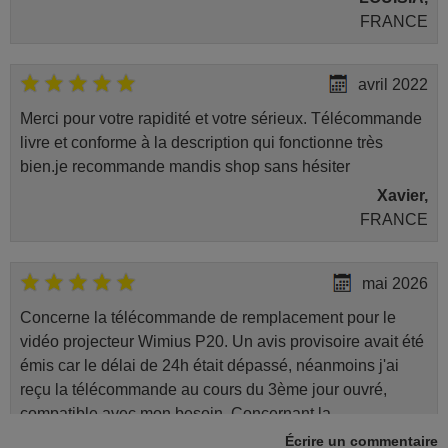
Hitachi 43HBT42
FRANCE
Hitachi 43HGW69
Hitachi 49HBT62A
Hitachi 49HGW69
Hitachi 55 HG 6 W 69 I
avril 2022
Hitachi 55 HG 6 W 69 IH
Hitachi 55HBW62
Merci pour votre rapidité et votre sérieux. Télécommande
Hitachi 55HGW69
Hitachi 55HK6W64
livre et conforme à la description qui fonctionne très
Hitachi 65HZT663DK
bien.je recommande mandis shop sans hésiter
Hitachi 65HZW66
Inexive 39800
Xavier,
JVC 10103203 (LT-40VT70G)
FRANCE
JVC 10103213 (LT-48VT70G)
JVC 10103525 (LT-48VN70P)
JVC 10104188 (LT-48VU83A)
JVC 10104214 (LT55VU83A)
mai 2026
JVC 10104221 (LT-32VH53A)
JVC 10104231 (LT-65VU83A)
Concerne la télécommande de remplacement pour le
JVC 10104603 (LT-43HW87U)
JVC 10104606 (LT-48HW87U)
vidéo projecteur Wimius P20. Un avis provisoire avait été
JVC 10104609 (LT-55HW87U)
émis car le délai de 24h était dépassé, néanmoins j'ai
JVC 10106133 (LT-40VF53A)
JVC LT32C655
reçu la télécommande au cours du 3ème jour ouvré,
JVC LT49VF53B
compatible avec mon besoin. Concernant la
Kendo 10096758
(LED65FSWB)
fonctionnalité de la télécommande, le produit tient sa
Écrire un commentaire
LINSAR 10098192