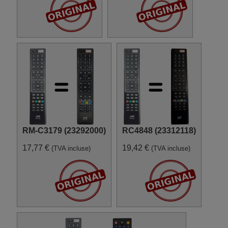
Digihome 10096707
(39273SMFHDLED)
Digihome 10098634
(42278FHDDLEDCNTD)
Digihome 10099933
(22272SMFHDLED)
Digihome 10100464
(TFK55ELEDRTD16B)
Digihome 10101707
(49287FHDDLEDCNTD)
Digihome 10101721
(43287FHDDLEDCNTD)
Digihome 10102435
(48300UHDLEDCNTD)
Digihome 10102438
(32279SMT2HDLED)
RM-C3179 (23292000)
RC4848 (23312118)
Digihome 10102902
(40272SMT2 FHD LED)
17,77 €
19,42 €
(TVA incluse)
(TVA incluse)
Digihome 10102903
(50273SMT2FHDLEDTV)
Edenwood ED4901UHD
Finlux 10093372
(55FME242ST)
Finlux 10094625
(55UT3E242ST)
Finlux 10094627
(65UT3E242ST)
Finlux 10096854