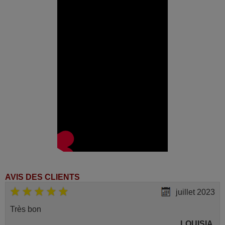
(GR65SMTRD15)
Grandin LED55RD14
Haier 10101804
(LEU48V300S)
Haier LEF32V200SB
Haier LEF42V200SB
Haier LEF48V200S
Haier LEH32V200S
Haier LEU55V300S
Hitachi 10100267 (55HZT66K)
Hitachi 10100398 (42HZT66 K)
Hitachi 10100831 (40HBT42 A)
Hitachi 10100832 (43HBT42 A)
Hitachi 10101814 (32HBT41 A)
Hitachi 10102884 (40HB1C66I)
Hitachi 10102885 (43 HG 6 W
69 I)
Hitachi 10103034 (32HB6T61)
Hitachi 10103091 (40HB6T62)
Hitachi 10103768 (55HB6W62)
Hitachi 10103779
(65F501HZ2W66)
AVIS DES CLIENTS
Hitachi 10103868 (48HK6W64)
Hitachi 10105949
juillet 2023
(32HB2W66I)
Hitachi 32HBT41
Très bon
Hitachi 40HB6T62H
LOUISIA,
Hitachi 40HBT42