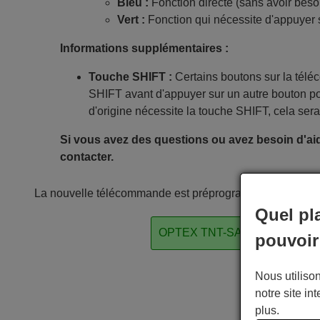
Bleu :
Fonction directe (sans avoir beso
Vert :
Fonction qui nécessite d'appuyer 
Informations supplémentaires :
Touche SHIFT :
Certains boutons sur la tél
SHIFT avant d'appuyer sur un autre bouton po
d'origine nécessite la touche SHIFT, cela sera
Si vous avez des questions ou avez besoin d'aid
contacter.
La nouvelle télécommande est préprogrammée avec 2 code
Quel pl
OPTEX TNT-SAT SAT/DTT (
pouvoir
Nous utilison
notre site int
plus.