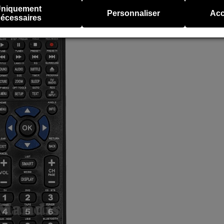
niquement
Personnaliser
Acc
écessaires