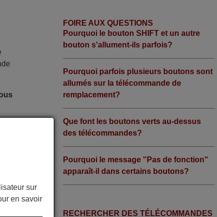
FOIRE AUX QUESTIONS
Pourquoi le bouton SHIFT et un autre
bouton s'allument-ils parfois?
e
nde
Pourquoi parfois plusieurs boutons sont
allumés sur la télécommande de
remplacement?
nous
Que font les boutons verts au-dessus
t sur les
des télécommandes?
Pourquoi le message "Pas de fonction"
apparaît-il dans certains boutons?
lisateur sur
ur en savoir
RECHERCHER DES TÉLÉCOMMANDES