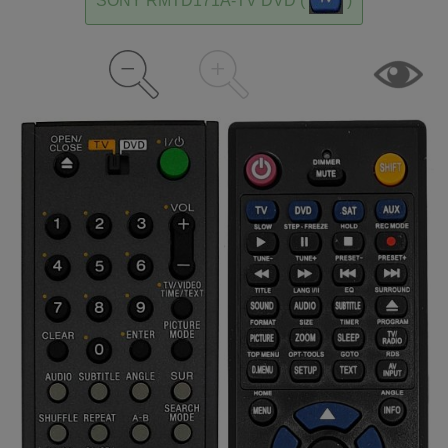
SONY RMTD171A-TV DVD (
)